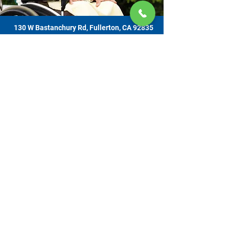
130 W Bastanchury Rd, Fullerton, CA 92835
800.543.8312
|
714.446.5030
Đóng góp ngay bây giờ
Các tài liệu và sản phẩm này là kết quả của một dự án được tài trợ bởi
hợp đồng với Cơ quan Người cao niên của tiểu bang California (CDA), do
Ban Giám sát Quận Cam phân bổ và do Văn phòng Người cao niên quản
lý. Liên hệ với Caregiver Resource Center OC để xem dữ liệu hỗ trợ tại 130
W. Bastanchury Road, Fullerton, CA
92835 (714) 446-5030
. Các kết luận
và quan điểm được đưa ra có thể không phải là của CDA và việc xuất bản
có thể không dựa trên hoặc bao gồm toàn bộ dữ liệu thô. Dịch vụ được
cung cấp miễn phí. Chúng tôi biết ơn khi nhận những đóng góp tự nguyện
và không ai bị từ chối nếu không có khả năng đóng góp.
Trung Tâm Tài Nguyên Người Chăm Sóc Quận Cam
Giữ Toàn Bản Quyền năm 2026